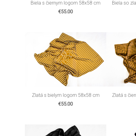
Biela s čiernym logom 58x58 cm
Biela so z
€55.00
Zlatá s či
Zlatá s bielym logom 58x58 cm
€55.00