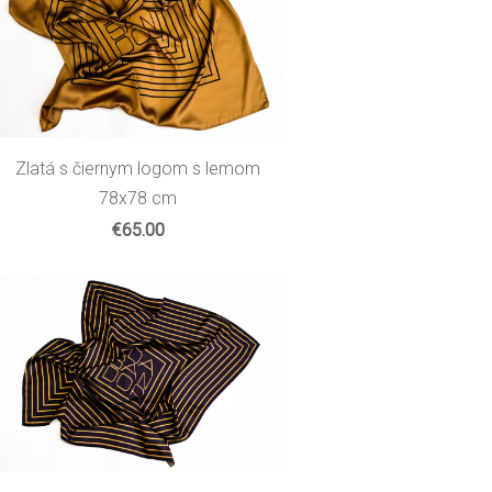
Zlatá s čiernym logom s lemom
78x78 cm
€65.00