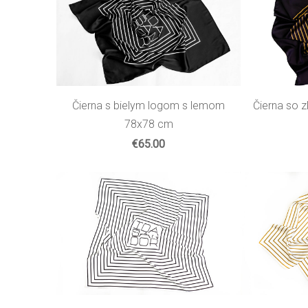
Čierna s bielym logom s lemom
Čierna so 
78x78 cm
€65.00