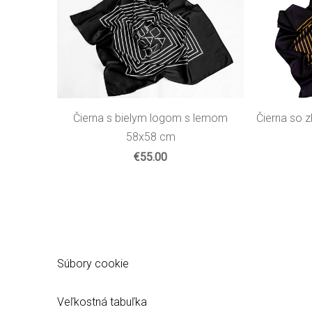
Čierna s bielym logom s lemom
Čierna so 
58x58 cm
€55.00
Súbory cookie
Veľkostná tabuľka