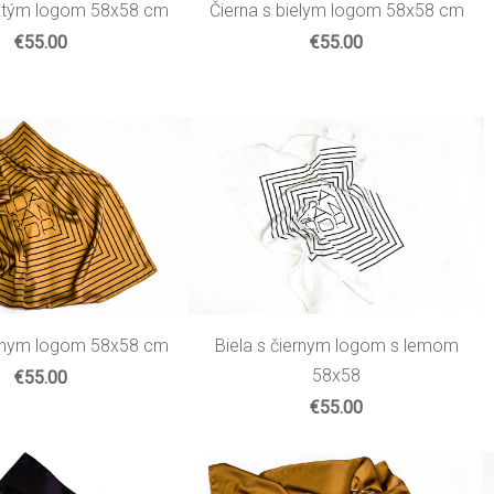
latým logom 58x58 cm
Čierna s bielym logom 58x58 cm
€55.00
€55.00
ernym logom 58x58 cm
Biela s čiernym logom s lemom
58x58
€55.00
€55.00