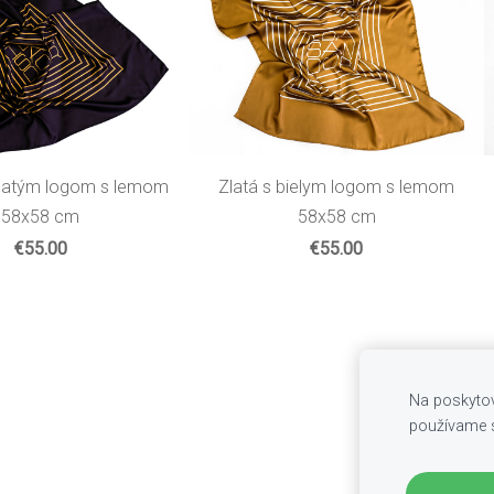
Zlatá s bielym logom s lemom
zlatým logom s lemom
58x58 cm
58x58 cm
€55.00
€55.00
Na poskytov
používame 