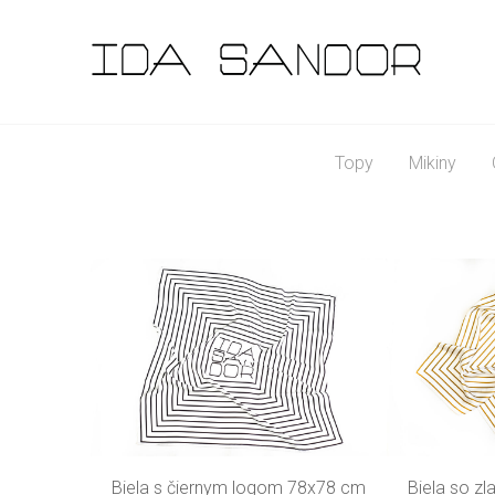
Topy
Mikiny
Biela s čiernym logom 78x78 cm
Biela so z