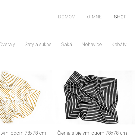
DOMOV
O MNE
SHOP
Overaly
Šaty a sukne
Saká
Nohavice
Kabáty
latým logom 78x78 cm
Čierna s bielym logom 78x78 cm