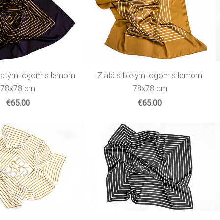
Zlatá s bielym logom s lemom
zlatým logom s lemom
78x78 cm
78x78 cm
€65.00
€65.00