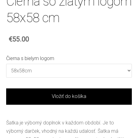
Čierna so zlatým logom
58x58 cm
€55.00
Čierna s bielym logom
Vložiť do košíka
Šatka je výborný doplnok v každom období. Je to
výborný darček, vhodný na každú udalosť.
Šatka má