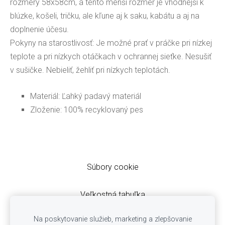
rozmery 58x58cm, a tento menší rozmer je vhodnejší k
blúzke, košeli, tričku, ale kľune aj k saku, kabátu a aj na
doplnenie účesu.
Pokyny na starostlivosť: Je možné prať v práčke pri nízkej
teplote a pri nízkych otáčkach v ochrannej sieťke. Nesušiť
v sušičke. Nebieliť, žehliť pri nízkych teplotách.
Materiál: Ľahký padavý materiál
Zloženie: 100% recyklovaný pes
Súbory cookie
Veľkostná tabuľka
Obchodné podmienky
Na poskytovanie služieb, marketing a zlepšovanie
Ochrana osobných údajov