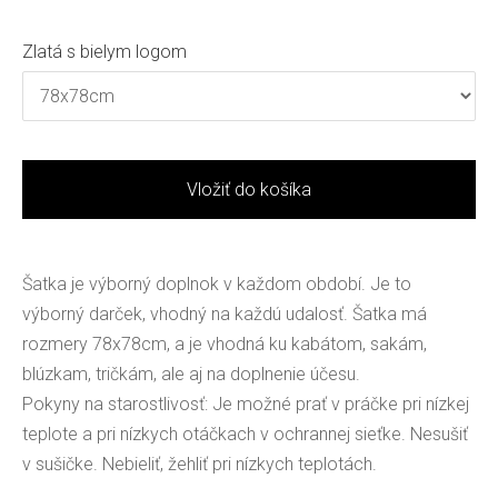
Zlatá s bielym logom
Vložiť do košíka
Šatka je výborný doplnok v každom období. Je to
výborný darček, vhodný na každú udalosť. Šatka má
rozmery 78x78cm, a je vhodná ku kabátom, sakám,
blúzkam, tričkám, ale aj na doplnenie účesu.
Pokyny na starostlivosť: Je možné prať v práčke pri nízkej
teplote a pri nízkych otáčkach v ochrannej sieťke. Nesušiť
v sušičke. Nebieliť, žehliť pri nízkych teplotách.