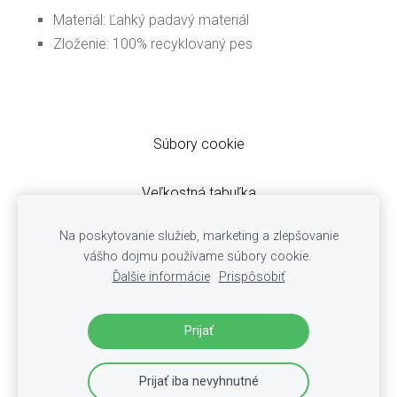
Materiál: Ľahký padavý materiál
Zloženie: 100% recyklovaný pes
Súbory cookie
Veľkostná tabuľka
Obchodné podmienky
Na poskytovanie služieb, marketing a zlepšovanie
Ochrana osobných údajov
vášho dojmu používame súbory cookie.
Cookies
Ďalšie informácie
Prispôsobiť
Reklamácie
Doručovanie zásielok
Prijať
Prijať iba nevyhnutné