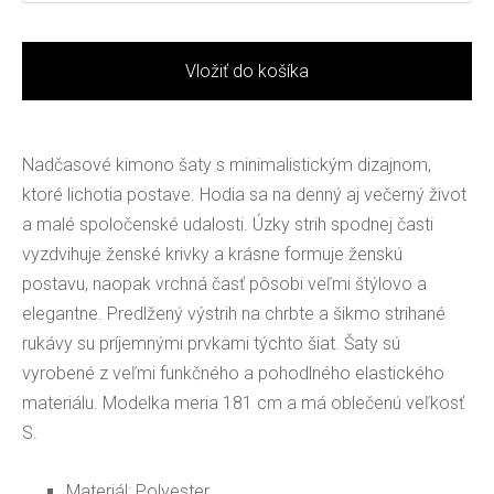
Vložiť do košíka
Nadčasové kimono šaty s minimalistickým dizajnom,
ktoré lichotia postave. Hodia sa na denný aj večerný život
a malé spoločenské udalosti. Úzky strih spodnej časti
vyzdvihuje ženské krivky a krásne formuje ženskú
postavu, naopak vrchná časť pôsobi veľmi štýlovo a
elegantne. Predlžený výstrih na chrbte a šikmo strihané
rukávy su príjemnými prvkami týchto šiat. Šaty sú
vyrobené z veľmi funkčného a pohodlného elastického
materiálu. Modelka meria 181 cm a má oblečenú veľkosť
S.
Materiál: Polyester