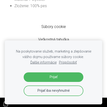
Zloženie: 100% pes
Súbory cookie
Veľkostná tabuľka
Obchodné podmienky
Na poskytovanie služieb, marketing a zlepšovanie
Ochrana osobných údajov
vášho dojmu používame súbory cookie.
Cookies
Ďalšie informácie
Prispôsobiť
Reklamácie
Doručovanie zásielok
Prijať
Prijať iba nevyhnutné