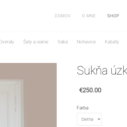
DOMOV
O MNE
SHOP
Overaly
Šaty a sukne
Saká
Nohavice
Kabáty
Sukňa úz
€250.00
Farba