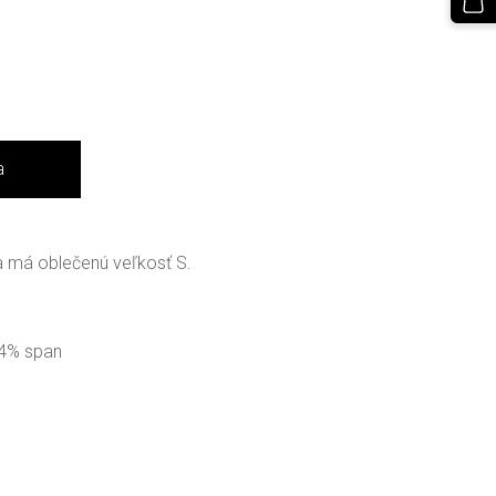
a
 má oblečenú veľkosť S.
 4% span