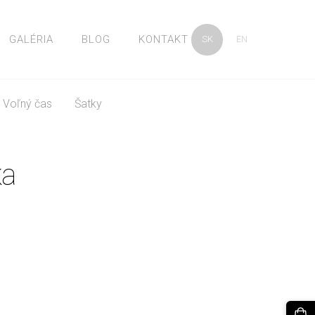
GALÉRIA
BLOG
KONTAKT
SK
EN
Voľný čas
Šatky
ka