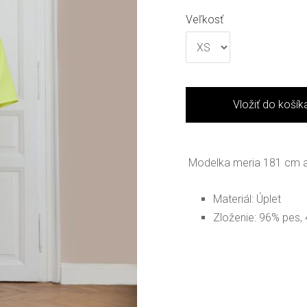
Veľkosť
Vložiť do košík
Modelka meria 181 cm a
Materiál: Úplet
Zloženie: 96% pes,