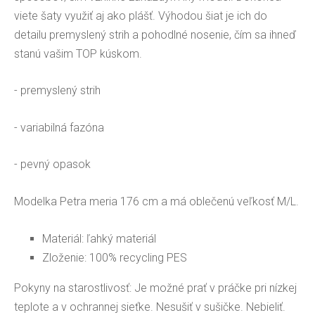
viete šaty využiť aj ako plášť. Výhodou šiat je ich do
detailu premyslený strih a pohodlné nosenie, čím sa ihneď
stanú vašim TOP kúskom.
- premyslený strih
- variabilná fazóna
- pevný opasok
Modelka Petra meria 176 cm a má oblečenú veľkosť M/L.
Materiál: ľahký materiál
Zloženie:
100% recycling PES
Pokyny na starostlivosť: Je možné prať v práčke pri nízkej
teplote a
v ochrannej sieťke. Nesušiť v sušičke. Nebieliť.