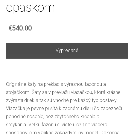
opaskom
€540.00
Vypredané
Originálne šaty na preklad s výraznou fazónou a
stojačikom.
Šaty sa v previažu viazačkou, ktorá krásne
zvýrazní driek a tak sú vhodné pre každý typ postavy.
Viazačka je pevne prišitá k zadnému dielu čo zabezpečí
pohodlné nosenie, bez zbytočného krčenia a
šmýkania.
Veľkú fazónu si viete uložiť na viacero
spôsobov, čím vznikne zakaždým iný model. Dokonca