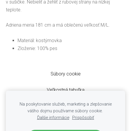
v sušičke. Nebieliť a žehliť z rubovej strany na nízkej
teplote.
Adriena meria 181 cm a má oblečenú veľkosť M/L.
Materiál: kostýmovka
Zloženie: 100% pes
Súbory cookie
Veľkostná tabuľka
Obchodné podmienky
Na poskytovanie služieb, marketing a zlepšovanie
Ochrana osobných údajov
vášho dojmu používame súbory cookie.
Cookies
Ďalšie informácie
Prispôsobiť
Reklamácie
Doručovanie zásielok