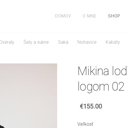
DOMOV
O MNE
SHOP
Overaly
Šaty a sukne
Saká
Nohavice
Kabáty
Mikina lod
logom 02
€155.00
Veľkosť