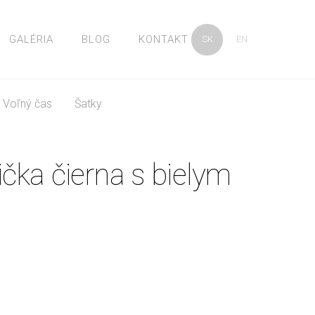
GALÉRIA
BLOG
KONTAKT
SK
EN
Voľný čas
Šatky
ička čierna s bielym