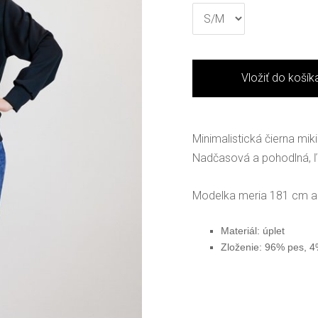
Vložiť do košík
Minimalistická čierna mi
Nadčasová a pohodlná, ľ
Modelka meria 181 cm a
Materiál: úplet
Zloženie: 96% pes, 