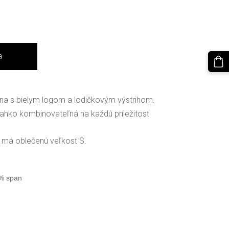
a
kina s bielym logom a lodičkovým výstrihom.
ahko kombinovateľná na každú príležitosť
 má oblečenú veľkosť S.
4% span