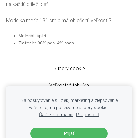
na každú príležitosť
Modelka meria 181 cm a má oblečenú veľkosť S.
Materiál: úplet
Zloženie: 96% pes, 4% span
Súbory cookie
Veľkostná tabuľka
Obchodné podmienky
Na poskytovanie služieb, marketing a zlepšovanie
Ochrana osobných údajov
vášho dojmu používame súbory cookie.
Cookies
Ďalšie informácie
Prispôsobiť
Reklamácie
Doručovanie zásielok
Prijať