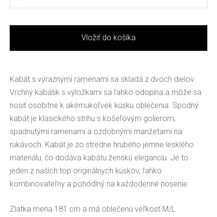
Vložiť do košíka
Kabát s výraznými ramenami sa skladá z dvoch dielov.
Vrchný kabátik s výložkami sa ľahko odopína a môže sa
nosiť osobitne k akémukoľvek kúsku oblečenia. Spodný
kabát je klasického strihu s košeľovým golierom,
spadnutými ramenami a ozdobnými manžetami na
rukávoch. Kabát je zo stredne hrubého jemne lesklého
materiálu, čo dodáva kabátu ženskú eleganciu. Je to
jeden z našich top originálnych kúskov, ľahko
kombinovateľny a pohodlný na každodenné nosenie.
Zlatka meria 181 cm a má oblečenú veľkosť M/L.