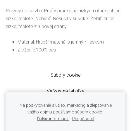
Pokyny na údržbu: Prať v práčke na nízkych otáčkach pri
nízkej teplote. Nebieliť. Nesušiť v sušičke. Žehliť len pri
nízkej teplote z rubovej strany.
Materiál: Hrubší materiál s jemným leskom
Zloženie:100% pes
Súbory cookie
Veľkostná tabuľka
Obchodné podmienky
Na poskytovanie služieb, marketing a zlepšovanie
Ochrana osobných údajov
vášho dojmu používame súbory cookie.
Cookies
Ďalšie informácie
Prispôsobiť
Reklamácie
Doručovanie zásielok