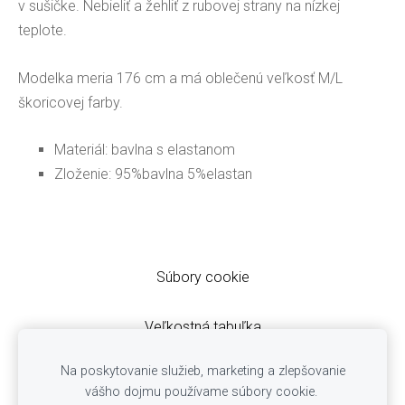
v sušičke. Nebieliť a žehliť z rubovej strany na nízkej
teplote.
Modelka meria 176 cm a má oblečenú veľkosť M/L
škoricovej farby.
Materiál: bavlna s elastanom
Zloženie: 95%bavlna 5%elastan
Súbory cookie
Veľkostná tabuľka
Obchodné podmienky
Na poskytovanie služieb, marketing a zlepšovanie
Ochrana osobných údajov
vášho dojmu používame súbory cookie.
Cookies