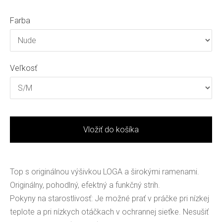
Farba
Veľkosť
Vložiť do košíka
Top s originálnou výšivkou LOGA a širokými ramenami.
Originálny, pohodlný, efektný a funkčný strih.
Pokyny na starostlivosť: Je možné prať v práčke pri nízkej
teplote a pri nízkych otáčkach v ochrannej sieťke. Nesušiť