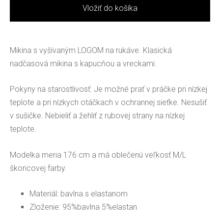
Vložiť do košíka
Mikina s vyšívaným LOGOM na rukáve. Klasická
nadčasová mikina s kapucňou a vreckami.
Pokyny na starostlivosť: Je možné prať v práčke pri nízkej
teplote a pri nízkych otáčkach v ochrannej sieťke. Nesušiť
v sušičke. Nebieliť a žehliť z rubovej strany na nízkej
teplote.
Modelka meria 176 cm a má oblečenú veľkosť M/L
škoricovej farby.
Materiál: bavlna s elastanom
Zloženie: 95%bavlna 5%elastan