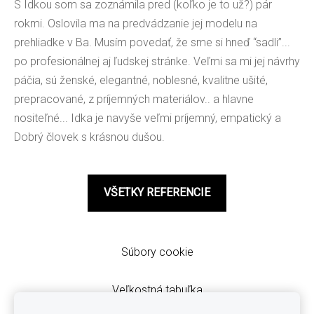
S Idkou som sa zoznámila pred (koľko je to už?) pár
rokmi. Oslovila ma na predvádzanie jej modelu na
prehliadke v Ba. Musím povedať, že sme si hneď “sadli”...
po profesionálnej aj ľudskej stránke. Veľmi sa mi jej návrhy
páčia, sú ženské, elegantné, noblesné, kvalitne ušité,
prepracované, z príjemných materiálov.. a hlavne
nositeľné... Idka je navyše veľmi príjemný, empatický a
Dobrý človek s krásnou dušou.
VŠETKY REFERENCIE
Súbory cookie
Veľkostná tabuľka
Obchodné podmienky